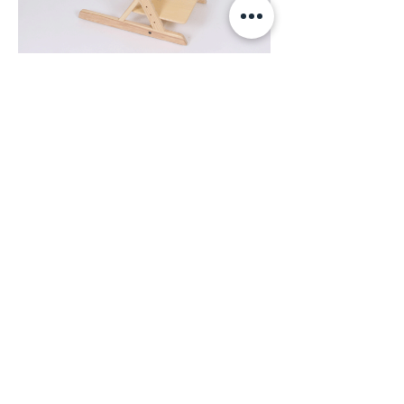
Cabaret
Cabaret Petit
Cabaret Mini
Standard (24" X
(20" X 18")**
(20" X 13")**
18")
Formats disponibles : Standard (24" X
18"),
Petit (20" X 18") et mini (20" X 13").
Le dos de la chaise est conçu pour faciliter
le rangement du cabaret.
** Cabaret petit et mini seulement pour les
chaises 14 po