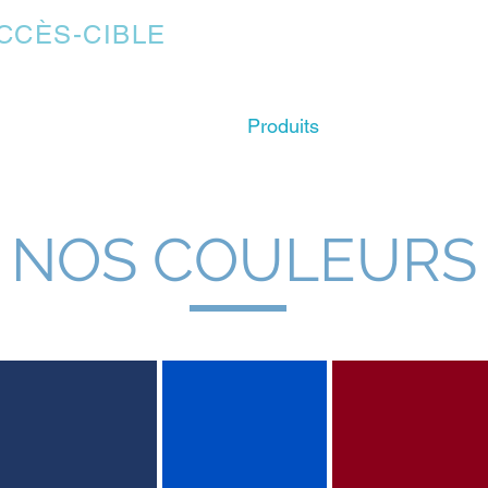
CCÈS-CIBLE
Accueil
Dons
Produits
Soumission
NOS COULEURS